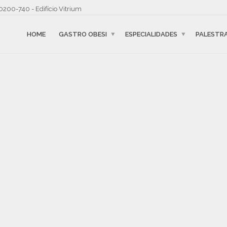
0200-740 - Edifício Vitrium
HOME
GASTRO OBESI
ESPECIALIDADES
PALESTR